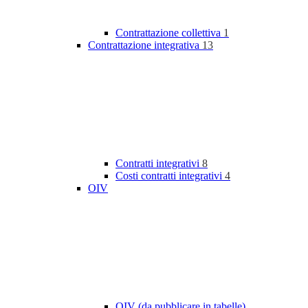
Contrattazione collettiva
1
Contrattazione integrativa
13
Contratti integrativi
8
Costi contratti integrativi
4
OIV
OIV (da pubblicare in tabelle)