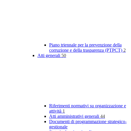
Piano triennale per la prevenzione della
corruzione e della trasparenza (PTPCT)
2
Atti generali
50
Riferimenti normativi su organizzazione e
attività
1
Atti amministrativi generali
44
Documenti di programmazione strategico-
gestionale