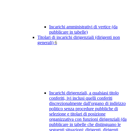
Incarichi amministrativi di vertice (da
pubblicare in tabelle)
Titolari di incarichi dirigenziali (dirigenti non
generali)
6
Incarichi dirigenziali, a qualsiasi titolo
conferiti, ivi inclusi quelli conferiti
discrezionalmente dall'organo di indirizzo
politico senza procedure pubbliche di
selezione e titolari di posizione
organizzativa con funzioni dirigenziali (da
pubblicare in tabelle che distinguano le
seguenti situazioni: dirigenti, dirigenti