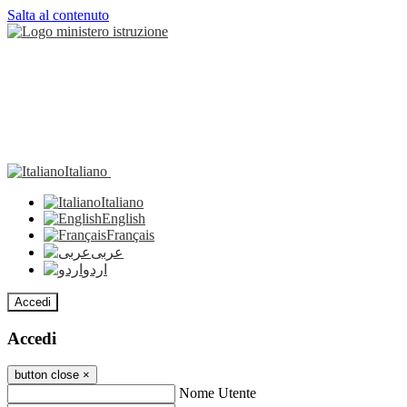
Salta al contenuto
Italiano
Italiano
English
Français
عربى
اردو
Accedi
Accedi
button close
×
Nome Utente