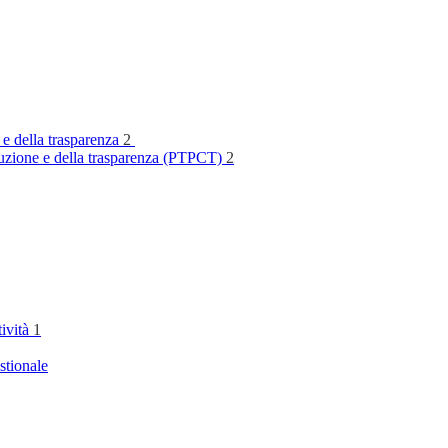
 e della trasparenza
2
rruzione e della trasparenza (PTPCT)
2
tività
1
stionale