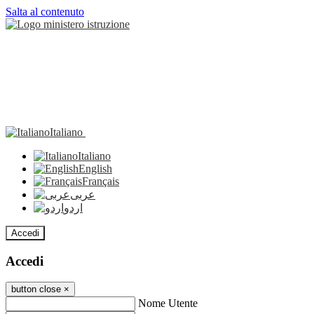
Salta al contenuto
Italiano
Italiano
English
Français
عربى
اردو
Accedi
Accedi
button close
×
Nome Utente