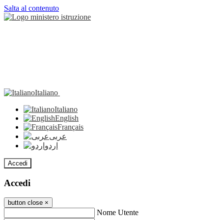
Salta al contenuto
Italiano
Italiano
English
Français
عربى
اردو
Accedi
Accedi
button close
×
Nome Utente