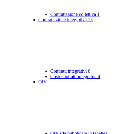
Contrattazione collettiva
1
Contrattazione integrativa
13
Contratti integrativi
8
Costi contratti integrativi
4
OIV
OIV (da pubblicare in tabelle)