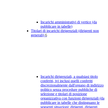
Incarichi amministrativi di vertice (da
pubblicare in tabelle)
Titolari di incarichi dirigenziali (dirigenti non
generali)
6
Incarichi dirigenziali, a qualsiasi titolo
conferiti, ivi inclusi quelli conferiti
discrezionalmente dall'organo di indirizzo
politico senza procedure pubbliche di
selezione e titolari di posizione
organizzativa con funzioni dirigenziali (da
pubblicare in tabelle che distinguano le
seguenti situazioni: dirigenti, dirigenti