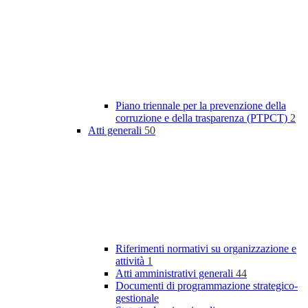
Piano triennale per la prevenzione della
corruzione e della trasparenza (PTPCT)
2
Atti generali
50
Riferimenti normativi su organizzazione e
attività
1
Atti amministrativi generali
44
Documenti di programmazione strategico-
gestionale