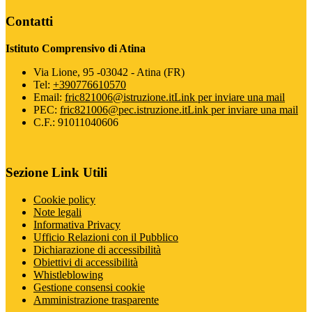
Contatti
Istituto Comprensivo di Atina
Via Lione, 95 -03042 - Atina (FR)
Tel:
+390776610570
Email:
fric821006@istruzione.it
Link per inviare una mail
PEC:
fric821006@pec.istruzione.it
Link per inviare una mail
C.F.: 91011040606
Sezione Link Utili
Cookie policy
Note legali
Informativa Privacy
Ufficio Relazioni con il Pubblico
Dichiarazione di accessibilità
Obiettivi di accessibilità
Whistleblowing
Gestione consensi cookie
Amministrazione trasparente