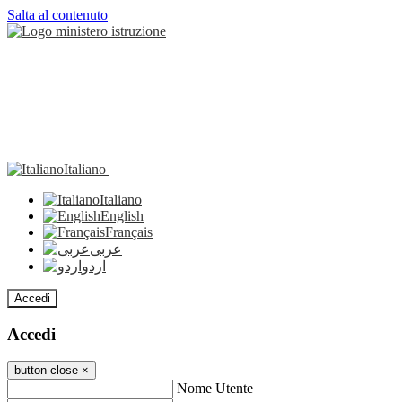
Salta al contenuto
Italiano
Italiano
English
Français
عربى
اردو
Accedi
Accedi
button close
×
Nome Utente