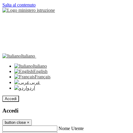
Salta al contenuto
Italiano
Italiano
English
Français
عربى
اردو
Accedi
Accedi
button close
×
Nome Utente