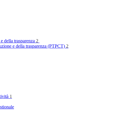
 e della trasparenza
2
rruzione e della trasparenza (PTPCT)
2
tività
1
stionale