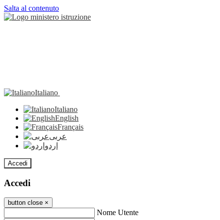
Salta al contenuto
Italiano
Italiano
English
Français
عربى
اردو
Accedi
Accedi
button close
×
Nome Utente