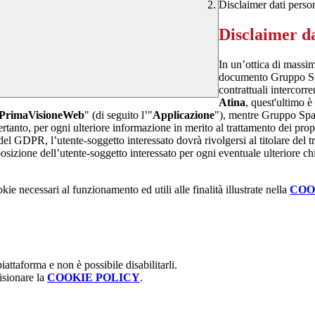
Disclaimer dati perso
Disclaimer da
In un’ottica di massim
documento Gruppo Spag
contrattuali intercor
Atina
, quest'ultimo è
PrimaVisioneWeb
" (di seguito l’"
Applicazione
"), mentre Gruppo Spa
rtanto, per ogni ulteriore informazione in merito al trattamento dei propr
 del GDPR, l’utente-soggetto interessato dovrà rivolgersi al titolare del tr
sizione dell’utente-soggetto interessato per ogni eventuale ulteriore ch
kie necessari al funzionamento ed utili alle finalità illustrate nella
COO
attaforma e non è possibile disabilitarli.
isionare la
COOKIE POLICY
.