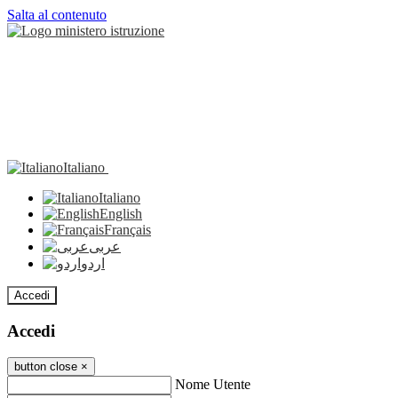
Salta al contenuto
Italiano
Italiano
English
Français
عربى
اردو
Accedi
Accedi
button close
×
Nome Utente