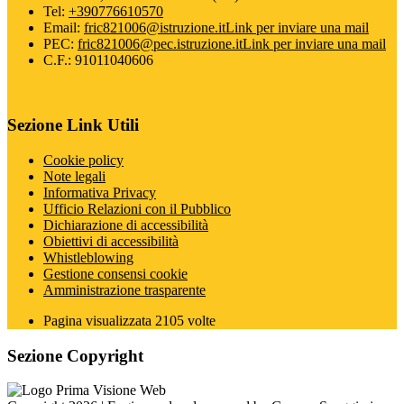
Tel:
+390776610570
Email:
fric821006@istruzione.it
Link per inviare una mail
PEC:
fric821006@pec.istruzione.it
Link per inviare una mail
C.F.: 91011040606
Sezione Link Utili
Cookie policy
Note legali
Informativa Privacy
Ufficio Relazioni con il Pubblico
Dichiarazione di accessibilità
Obiettivi di accessibilità
Whistleblowing
Gestione consensi cookie
Amministrazione trasparente
Pagina visualizzata
2105
volte
Sezione Copyright