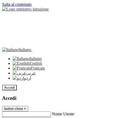
Salta al contenuto
Italiano
Italiano
English
Français
عربى
اردو
Accedi
Accedi
button close
×
Nome Utente