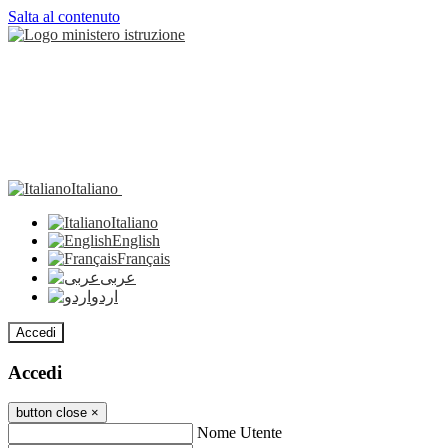
Salta al contenuto
Italiano
Italiano
English
Français
عربى
اردو
Accedi
Accedi
button close
×
Nome Utente