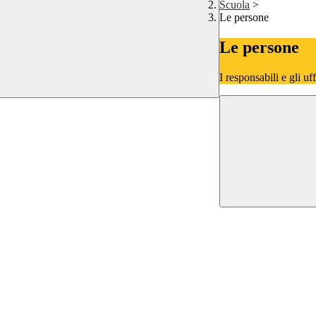
Scuola
>
Le persone
Le persone
I responsabili e gli uf