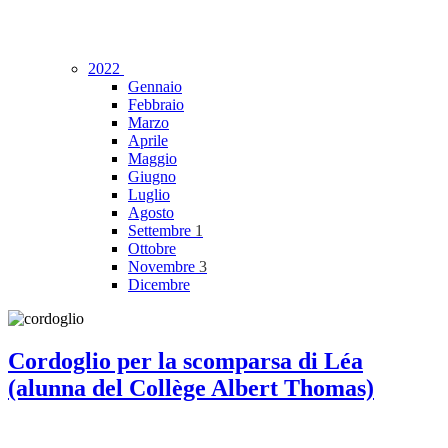
2022
Gennaio
Febbraio
Marzo
Aprile
Maggio
Giugno
Luglio
Agosto
Settembre
1
Ottobre
Novembre
3
Dicembre
Cordoglio per la scomparsa di Léa
(alunna del Collège Albert Thomas)