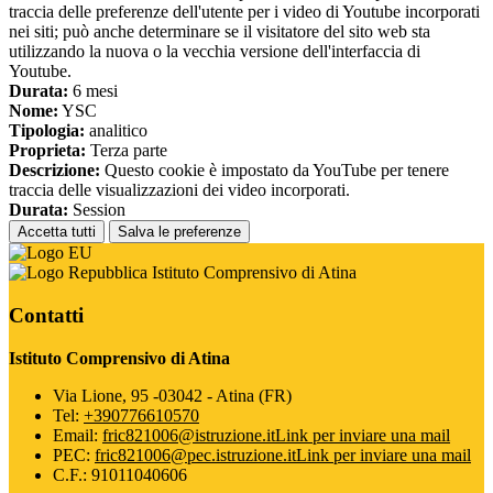
traccia delle preferenze dell'utente per i video di Youtube incorporati
nei siti; può anche determinare se il visitatore del sito web sta
utilizzando la nuova o la vecchia versione dell'interfaccia di
Youtube.
Durata:
6 mesi
Nome:
YSC
Tipologia:
analitico
Proprieta:
Terza parte
Descrizione:
Questo cookie è impostato da YouTube per tenere
traccia delle visualizzazioni dei video incorporati.
Durata:
Session
Accetta tutti
Salva le preferenze
Istituto Comprensivo di Atina
Contatti
Istituto Comprensivo di Atina
Via Lione, 95 -03042 - Atina (FR)
Tel:
+390776610570
Email:
fric821006@istruzione.it
Link per inviare una mail
PEC:
fric821006@pec.istruzione.it
Link per inviare una mail
C.F.: 91011040606