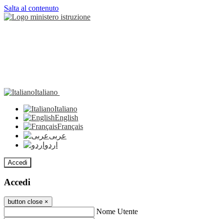
Salta al contenuto
Italiano
Italiano
English
Français
عربى
اردو
Accedi
Accedi
button close
×
Nome Utente