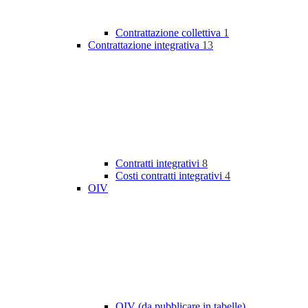
Contrattazione collettiva
1
Contrattazione integrativa
13
Contratti integrativi
8
Costi contratti integrativi
4
OIV
OIV (da pubblicare in tabelle)