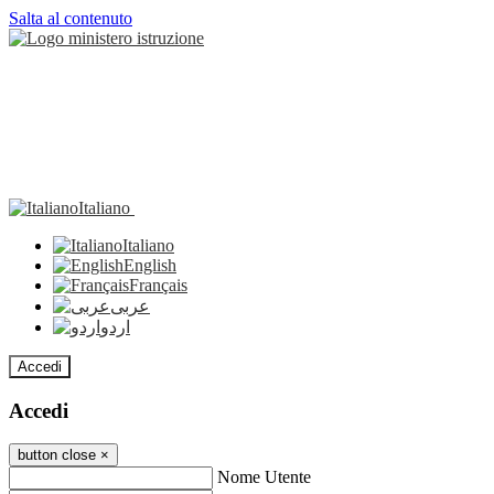
Salta al contenuto
Italiano
Italiano
English
Français
عربى
اردو
Accedi
Accedi
button close
×
Nome Utente