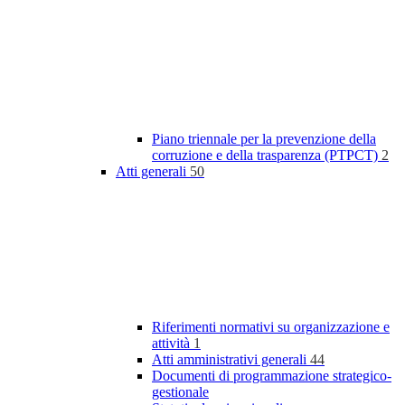
Piano triennale per la prevenzione della
corruzione e della trasparenza (PTPCT)
2
Atti generali
50
Riferimenti normativi su organizzazione e
attività
1
Atti amministrativi generali
44
Documenti di programmazione strategico-
gestionale