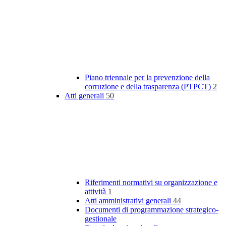
Piano triennale per la prevenzione della
corruzione e della trasparenza (PTPCT)
2
Atti generali
50
Riferimenti normativi su organizzazione e
attività
1
Atti amministrativi generali
44
Documenti di programmazione strategico-
gestionale