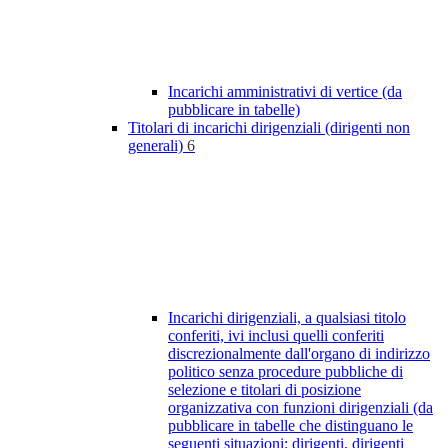
Incarichi amministrativi di vertice (da
pubblicare in tabelle)
Titolari di incarichi dirigenziali (dirigenti non
generali)
6
Incarichi dirigenziali, a qualsiasi titolo
conferiti, ivi inclusi quelli conferiti
discrezionalmente dall'organo di indirizzo
politico senza procedure pubbliche di
selezione e titolari di posizione
organizzativa con funzioni dirigenziali (da
pubblicare in tabelle che distinguano le
seguenti situazioni: dirigenti, dirigenti