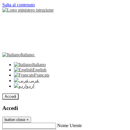
Salta al contenuto
Italiano
Italiano
English
Français
عربى
اردو
Accedi
Accedi
button close
×
Nome Utente