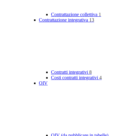
Contrattazione collettiva
1
Contrattazione integrativa
13
Contratti integrativi
8
Costi contratti integrativi
4
OIV
OIV (da pubblicare in tabelle)