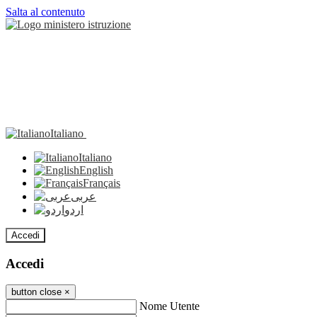
Salta al contenuto
Italiano
Italiano
English
Français
عربى
اردو
Accedi
Accedi
button close
×
Nome Utente