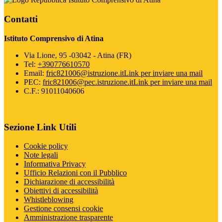
Contatti
Istituto Comprensivo di Atina
Via Lione, 95 -03042 - Atina (FR)
Tel:
+390776610570
Email:
fric821006@istruzione.it
Link per inviare una mail
PEC:
fric821006@pec.istruzione.it
Link per inviare una mail
C.F.: 91011040606
Sezione Link Utili
Cookie policy
Note legali
Informativa Privacy
Ufficio Relazioni con il Pubblico
Dichiarazione di accessibilità
Obiettivi di accessibilità
Whistleblowing
Gestione consensi cookie
Amministrazione trasparente