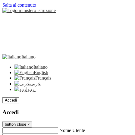
Salta al contenuto
Italiano
Italiano
English
Français
عربى
اردو
Accedi
Accedi
button close
×
Nome Utente