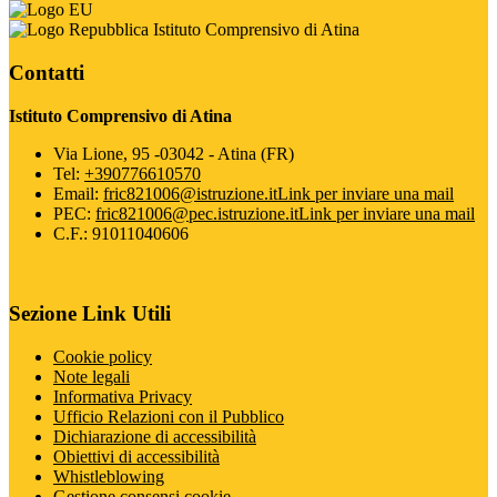
Istituto Comprensivo di Atina
Contatti
Istituto Comprensivo di Atina
Via Lione, 95 -03042 - Atina (FR)
Tel:
+390776610570
Email:
fric821006@istruzione.it
Link per inviare una mail
PEC:
fric821006@pec.istruzione.it
Link per inviare una mail
C.F.: 91011040606
Sezione Link Utili
Cookie policy
Note legali
Informativa Privacy
Ufficio Relazioni con il Pubblico
Dichiarazione di accessibilità
Obiettivi di accessibilità
Whistleblowing
Gestione consensi cookie