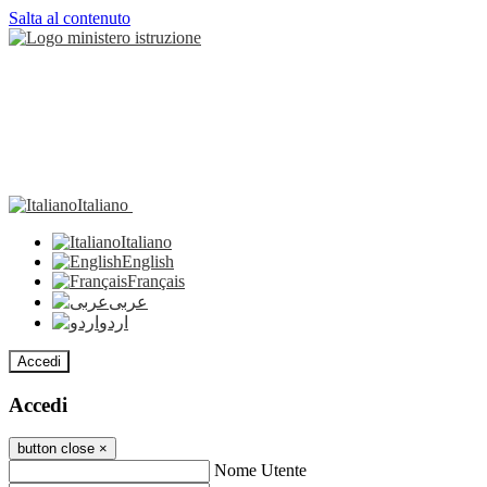
Salta al contenuto
Italiano
Italiano
English
Français
عربى
اردو
Accedi
Accedi
button close
×
Nome Utente