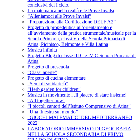
conclusivi del I ciclo.
La matematica nella realtà e le Prove Invalsi
“Alleniamoci alle Prove Invalsi”
“Preparazione alla Certificazione DELF A2”
Progetto di propedeutica all’orientamento e
all’avviamento della pratica strumentale/musicale per la
Scuola Primaria, classi V della Scuola Primaria di
Atina, Picinisco, Belmonte e Villa Latina
Musica infinita
Progetto Blog di classe III C e IV C Scuola Primaria di
Atina
Progetto di prescuola
“Classi aperte”
Progetto di cucina elementare
“Semi di solidarietà”
“Herb garden for children”
Musica in movimento…Il piacere di stare insieme!
“All together now”
“I piccoli cantori dell’Istituto Comprensivo di Atina”
“Una finestra sul mondo”
"GIOCHI MATEMATICI DEL MEDITERRANEO
2022"
LABORATORIO IMMERSIVO DI GEOGRAFIA
NELLA SCUOLA SECONDARIA DI PRIMO
GRADO DI ATINA