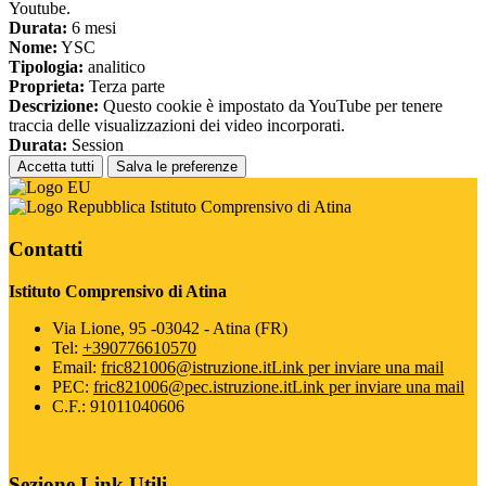
Youtube.
Durata:
6 mesi
Nome:
YSC
Tipologia:
analitico
Proprieta:
Terza parte
Descrizione:
Questo cookie è impostato da YouTube per tenere
traccia delle visualizzazioni dei video incorporati.
Durata:
Session
Accetta tutti
Salva le preferenze
Istituto Comprensivo di Atina
Contatti
Istituto Comprensivo di Atina
Via Lione, 95 -03042 - Atina (FR)
Tel:
+390776610570
Email:
fric821006@istruzione.it
Link per inviare una mail
PEC:
fric821006@pec.istruzione.it
Link per inviare una mail
C.F.: 91011040606
Sezione Link Utili