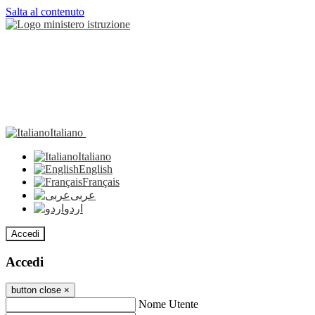
Salta al contenuto
Italiano
Italiano
English
Français
عربى
اردو
Accedi
Accedi
button close
×
Nome Utente