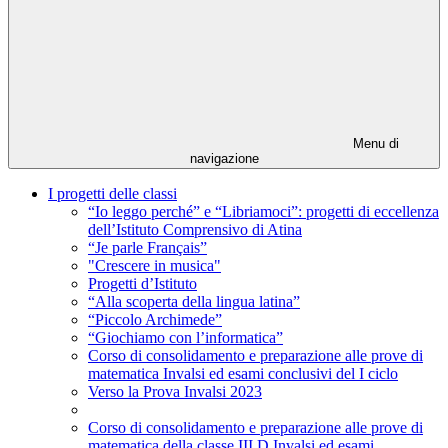
Menu di
navigazione
I progetti delle classi
“Io leggo perché” e “Libriamoci”: progetti di eccellenza
dell’Istituto Comprensivo di Atina
“Je parle Français”
"Crescere in musica"
Progetti d’Istituto
“Alla scoperta della lingua latina”
“Piccolo Archimede”
“Giochiamo con l’informatica”
Corso di consolidamento e preparazione alle prove di
matematica Invalsi ed esami conclusivi del I ciclo
Verso la Prova Invalsi 2023
Corso di consolidamento e preparazione alle prove di
matematica della classe III D Invalsi ed esami