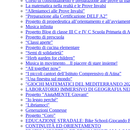
Corso di consolidamento e preparazione alle prove di matem
La matematica nella realtà e le Prove Invalsi
“Alleniamoci alle Prove Invalsi”
“Preparazione alla Certificazione DELF A2”
Progetto di propedeutica all’orientamento e all’avviament
Musica infinita
Progetto Blog di classe III C e IV C Scuola Primaria di A
Progetto di prescuola
“Classi aperte”
Progetto di cucina elementare
“Semi di solidarietà”
“Herb garden for children”
Musica in movimento…Il piacere di stare insieme!
“All together now”
“I piccoli cantori dell’Istituto Comprensivo di Atina”
“Una finestra sul mondo”
"GIOCHI MATEMATICI DEL MEDITERRANEO 202
LABORATORIO IMMERSIVO DI GEOGRAFIA NE
Progetto "AiutaMENTE Giovani"
"Io leggo perché"
"Libriamoci"
Generazioni Connesse
Progetto “Coro”
EDUCAZIONE STRADALE: Bike School-Giocando P
CONTINUITÀ ED ORIENTAMENTO