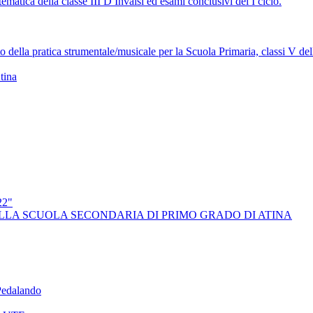
atica della classe III D Invalsi ed esami conclusivi del I ciclo.
o della pratica strumentale/musicale per la Scuola Primaria, classi V del
tina
2"
LLA SCUOLA SECONDARIA DI PRIMO GRADO DI ATINA
edalando