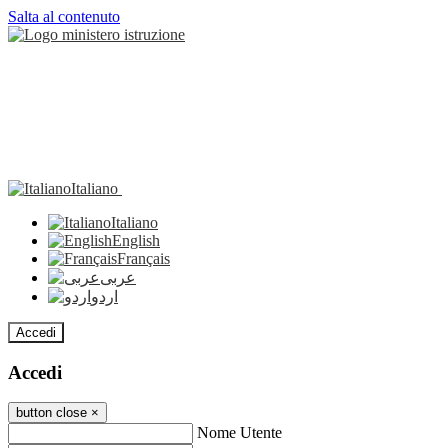
Salta al contenuto
Italiano
Italiano
English
Français
عربى
اردو
Accedi
Accedi
button close
×
Nome Utente