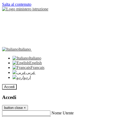
Salta al contenuto
Italiano
Italiano
English
Français
عربى
اردو
Accedi
Accedi
button close
×
Nome Utente