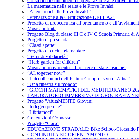
Corso di consolidamento e preparazione alle prove di matem
La matematica nella realtà e le Prove Invalsi
“Alleniamoci alle Prove Invalsi”
“Preparazione alla Certificazione DELF A2”
Progetto di propedeutica all’orientamento e all’avviament
Musica infinita
Progetto Blog di classe III C e IV C Scuola Primaria di A
Progetto di prescuola
“Classi aperte”
Progetto di cucina elementare
“Semi di solidarietà”
“Herb garden for children”
Musica in movimento…Il piacere di stare insieme!
“All together now”
“I piccoli cantori dell’Istituto Comprensivo di Atina”
“Una finestra sul mondo”
"GIOCHI MATEMATICI DEL MEDITERRANEO 202
LABORATORIO IMMERSIVO DI GEOGRAFIA NE
Progetto "AiutaMENTE Giovani"
"Io leggo perché"
"Libriamoci"
Generazioni Connesse
Progetto “Coro”
EDUCAZIONE STRADALE: Bike School-Giocando P
CONTINUITÀ ED ORIENTAMENTO