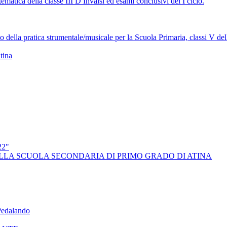
atica della classe III D Invalsi ed esami conclusivi del I ciclo.
o della pratica strumentale/musicale per la Scuola Primaria, classi V del
tina
2"
LLA SCUOLA SECONDARIA DI PRIMO GRADO DI ATINA
edalando